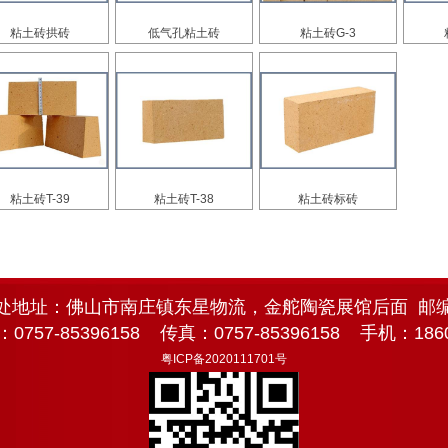
粘土砖拱砖
低气孔粘土砖
粘土砖G-3
粘土砖T-39
粘土砖T-38
粘土砖标砖
处地址：佛山市南庄镇东星物流，金舵陶瓷展馆后面 邮编：
757-85396158 传真：0757-85396158 手机：1860
粤ICP备2020111701号