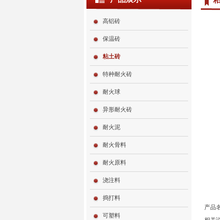
高铝砖
保温砖
粘土砖
特种耐火砖
耐火球
异形耐火砖
耐火泥
耐火骨料
耐火原料
浇注料
捣打料
产品
可塑料