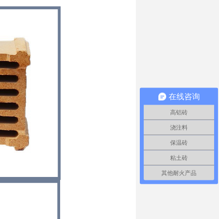
在线咨询
高铝砖
浇注料
保温砖
粘土砖
其他耐火产品