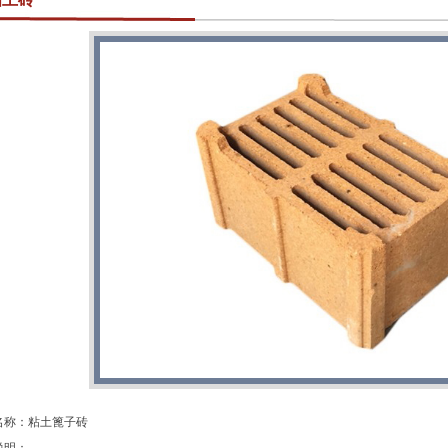
名称：粘土篦子砖